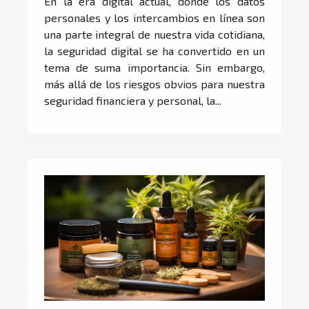
En la era digital actual, donde los datos
estrés de las estafas en
personales y los intercambios en línea son
línea
una parte integral de nuestra vida cotidiana,
la seguridad digital se ha convertido en un
tema de suma importancia. Sin embargo,
más allá de los riesgos obvios para nuestra
seguridad financiera y personal, la...