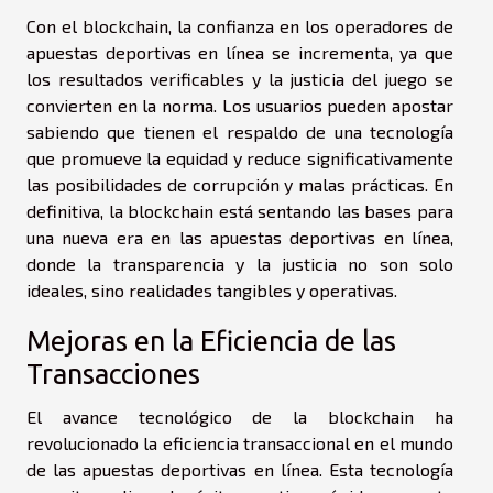
Con el blockchain, la confianza en los operadores de
apuestas deportivas en línea se incrementa, ya que
los resultados verificables y la justicia del juego se
convierten en la norma. Los usuarios pueden apostar
sabiendo que tienen el respaldo de una tecnología
que promueve la equidad y reduce significativamente
las posibilidades de corrupción y malas prácticas. En
definitiva, la blockchain está sentando las bases para
una nueva era en las apuestas deportivas en línea,
donde la transparencia y la justicia no son solo
ideales, sino realidades tangibles y operativas.
Mejoras en la Eficiencia de las
Transacciones
El avance tecnológico de la blockchain ha
revolucionado la eficiencia transaccional en el mundo
de las apuestas deportivas en línea. Esta tecnología