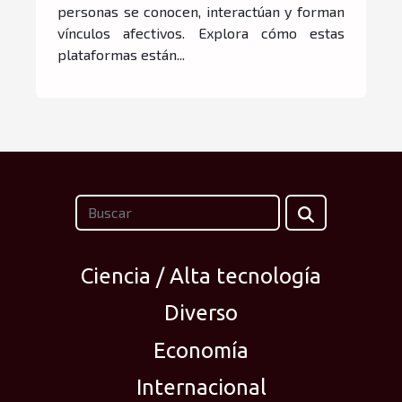
personas se conocen, interactúan y forman
vínculos afectivos. Explora cómo estas
plataformas están...
Ciencia / Alta tecnología
Diverso
Economía
Internacional