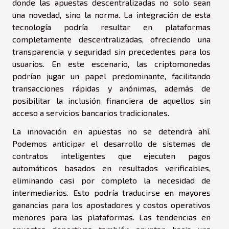
donde las apuestas descentralizadas no solo sean
una novedad, sino la norma. La integración de esta
tecnología podría resultar en plataformas
completamente descentralizadas, ofreciendo una
transparencia y seguridad sin precedentes para los
usuarios. En este escenario, las criptomonedas
podrían jugar un papel predominante, facilitando
transacciones rápidas y anónimas, además de
posibilitar la inclusión financiera de aquellos sin
acceso a servicios bancarios tradicionales.
La innovación en apuestas no se detendrá ahí.
Podemos anticipar el desarrollo de sistemas de
contratos inteligentes que ejecuten pagos
automáticos basados en resultados verificables,
eliminando casi por completo la necesidad de
intermediarios. Esto podría traducirse en mayores
ganancias para los apostadores y costos operativos
menores para las plataformas. Las tendencias en