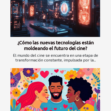
¿Cómo las nuevas tecnologías están
moldeando el futuro del cine?
El mundo del cine se encuentra en una etapa de
transformación constante, impulsada por la...