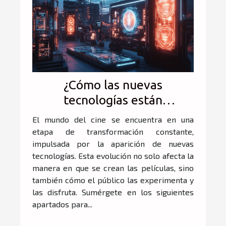
¿Cómo las nuevas
tecnologías están
moldeando el futuro del
El mundo del cine se encuentra en una
cine?
etapa de transformación constante,
impulsada por la aparición de nuevas
tecnologías. Esta evolución no solo afecta la
manera en que se crean las películas, sino
también cómo el público las experimenta y
las disfruta. Sumérgete en los siguientes
apartados para...